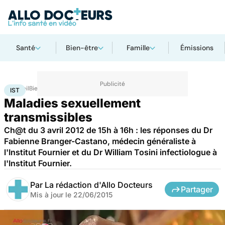
Santé
Bien-être
Famille
Émissions
Accueil
Bien-être
Sexo
IST
IST
Maladies sexuellement
transmissibles
Ch@t du 3 avril 2012 de 15h à 16h : les réponses du Dr
Fabienne Branger-Castano, médecin généraliste à
l'Institut Fournier et du Dr William Tosini infectiologue à
l'Institut Fournier.
Par
La rédaction d'Allo Docteurs
Partager
Mis à jour le
22/06/2015