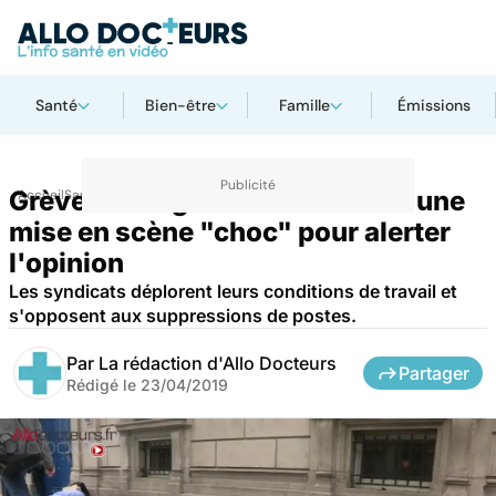
Santé
Bien-être
Famille
Émissions
Grève des urgences à l'AP-HP : une
Accueil
Santé
Urgences
mise en scène "choc" pour alerter
l'opinion
Les syndicats déplorent leurs conditions de travail et
s'opposent aux suppressions de postes.
Par
La rédaction d'Allo Docteurs
Partager
Rédigé le
23/04/2019