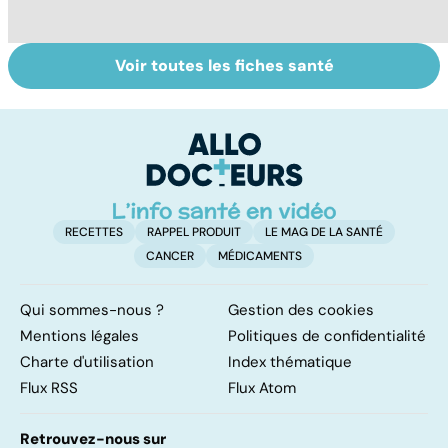
Voir toutes les fiches santé
Tout savoir sur
Inflammation des
Su
les infections
amygdales : que
le
pulmonaires
faire en cas
l'
d'angine ?
RECETTES
RAPPEL PRODUIT
LE MAG DE LA SANTÉ
CANCER
MÉDICAMENTS
Qui sommes-nous ?
Gestion des cookies
Mentions légales
Politiques de confidentialité
Charte d'utilisation
Index thématique
Flux RSS
Flux Atom
Retrouvez-nous sur