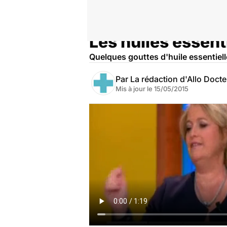
Les huiles essent
Accueil
Santé
Quelques gouttes d'huile essentielle
Par
La rédaction d'Allo Doct
Mis à jour le
15/05/2015