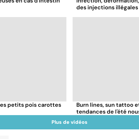
ses en cas d'intestin
Infection, déformation, 
des injections illégales
es petits pois carottes
Burn lines, sun tattoo 
tendances de l'été no
Plus de vidéos