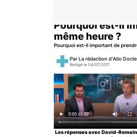
Pourquoi est-il 
Accueil
Santé
Médicaments
même heure ?
Pourquoi est-il important de prend
Par
La rédaction d'Allo Doct
Rédigé le
04/07/2017
Les réponses avec David-Romain B