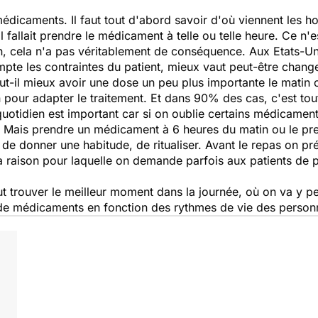
édicaments. Il faut tout d'abord savoir d'où viennent les hor
il fallait prendre le médicament à telle ou telle heure. Ce n'
tion, cela n'a pas véritablement de conséquence. Aux Etats
te les contraintes du patient, mieux vaut peut-être changer 
ut-il mieux avoir une dose un peu plus importante le matin 
our adapter le traitement. Et dans 90% des cas, c'est tout
uotidien est important car si on oublie certains médicaments
 Mais prendre un médicament à 6 heures du matin ou le pre
 de donner une habitude, de ritualiser. Avant le repas on pr
 la raison pour laquelle on demande parfois aux patients de
faut trouver le meilleur moment dans la journée, où on va y
s de médicaments en fonction des rythmes de vie des person