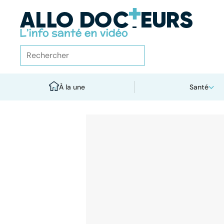
À la une
Santé