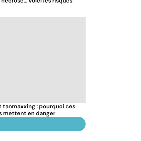
nécrose... voici les risques
et tanmaxxing : pourquoi ces
us mettent en danger