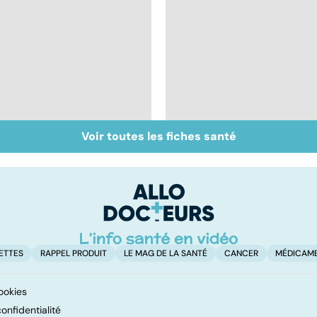
Voir toutes les fiches santé
Inflammation des
Suicide : prévenir le
amygdales : que faire
passage à l'acte
en cas d'angine ?
ETTES
RAPPEL PRODUIT
LE MAG DE LA SANTÉ
CANCER
MÉDICAM
ookies
onfidentialité