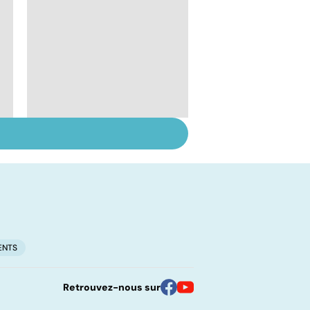
Le lupus, une maladie
complexe
ENTS
Retrouvez-nous sur