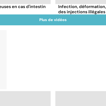
ses en cas d'intestin
Infection, déformation, 
des injections illégales
Plus de vidéos