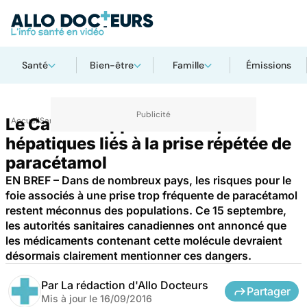
Santé
Bien-être
Famille
Émissions
Le Canada rappelle les risques
Accueil
Santé
hépatiques liés à la prise répétée de
paracétamol
EN BREF – Dans de nombreux pays, les risques pour le
foie associés à une prise trop fréquente de paracétamol
restent méconnus des populations. Ce 15 septembre,
les autorités sanitaires canadiennes ont annoncé que
les médicaments contenant cette molécule devraient
désormais clairement mentionner ces dangers.
Par
La rédaction d'Allo Docteurs
Partager
Mis à jour le
16/09/2016