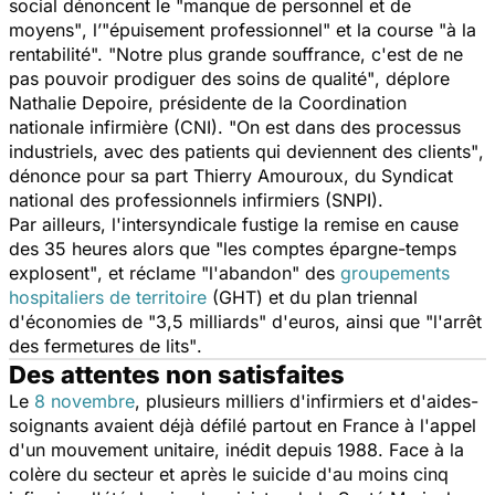
social dénoncent le
"manque de personnel et de
moyens"
, l’
"épuisement professionnel"
et la course
"à la
rentabilité".
"Notre plus grande souffrance, c'est de ne
pas pouvoir prodiguer des soins de qualité"
, déplore
Nathalie Depoire, présidente de la Coordination
nationale infirmière (CNI).
"On est dans des processus
industriels, avec des patients qui deviennent des clients"
,
dénonce pour sa part Thierry Amouroux, du Syndicat
national des professionnels infirmiers (SNPI).
Par ailleurs, l'intersyndicale fustige la remise en cause
des 35 heures alors que
"les comptes épargne-temps
explosent"
, et réclame
"l'abandon"
des
groupements
hospitaliers de territoire
(GHT) et du plan triennal
d'économies de
"3,5 milliards"
d'euros, ainsi que
"l'arrêt
des fermetures de lits"
.
Des attentes non satisfaites
Le
8 novembre
, plusieurs milliers d'infirmiers et d'aides-
soignants avaient déjà défilé partout en France à l'appel
d'un mouvement unitaire, inédit depuis 1988. Face à la
colère du secteur et après le suicide d'au moins cinq