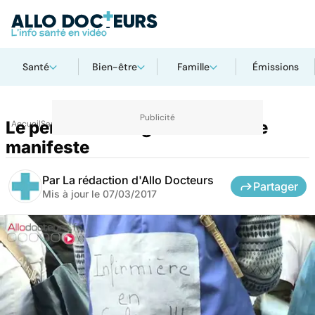
Santé
Bien-être
Famille
Émissions
Le personnel soignant en colère
Accueil
Santé
Société
manifeste
Par
La rédaction d'Allo Docteurs
Partager
Mis à jour le
07/03/2017