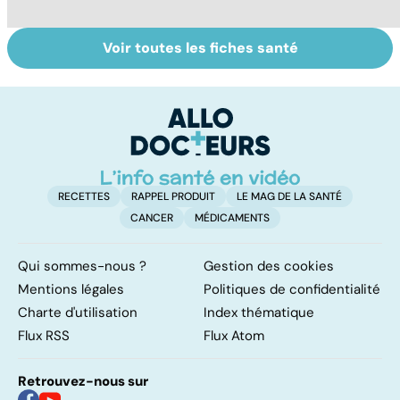
Voir toutes les fiches santé
Tout savoir sur
Inflammation des
Su
les infections
amygdales : que
le
pulmonaires
faire en cas
l'
d'angine ?
RECETTES
RAPPEL PRODUIT
LE MAG DE LA SANTÉ
CANCER
MÉDICAMENTS
Qui sommes-nous ?
Gestion des cookies
Mentions légales
Politiques de confidentialité
Charte d'utilisation
Index thématique
Flux RSS
Flux Atom
Retrouvez-nous sur