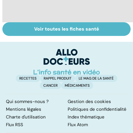
Voir toutes les fiches santé
Tout savoir sur
Inflammation des
Su
les infections
amygdales : que
le
pulmonaires
faire en cas
l'
d'angine ?
RECETTES
RAPPEL PRODUIT
LE MAG DE LA SANTÉ
CANCER
MÉDICAMENTS
Qui sommes-nous ?
Gestion des cookies
Mentions légales
Politiques de confidentialité
Charte d'utilisation
Index thématique
Flux RSS
Flux Atom