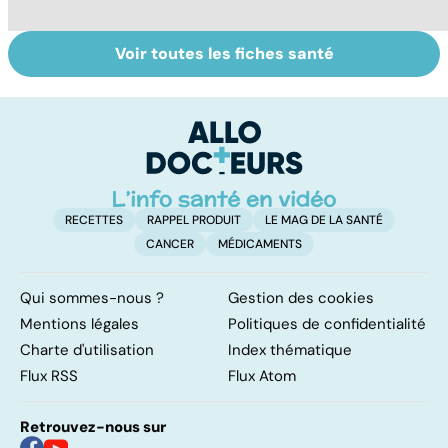
Voir toutes les fiches santé
Tout savoir sur
Inflammation des
Su
les infections
amygdales : que
le
pulmonaires
faire en cas
l'
d'angine ?
RECETTES
RAPPEL PRODUIT
LE MAG DE LA SANTÉ
CANCER
MÉDICAMENTS
Qui sommes-nous ?
Gestion des cookies
Mentions légales
Politiques de confidentialité
Charte d'utilisation
Index thématique
Flux RSS
Flux Atom
Retrouvez-nous sur