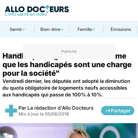
Santé
Bien-être
Famille
Émissions
Handicap et logement : "on estime
Accueil
Santé
Maladies
que les handicapés sont une charge
pour la société"
Vendredi dernier, les députés ont adopté la diminution
du quota obligatoire de logements neufs accessibles
aux handicapés qui passe de 100% à 10%.
Par
La rédaction d'Allo Docteurs
Partager
Mis à jour le
05/06/2018