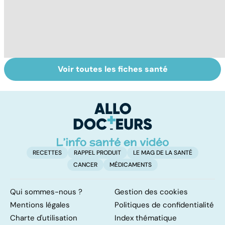
Voir toutes les fiches santé
Tout savoir sur
Inflammation des
Su
les infections
amygdales : que
le
pulmonaires
faire en cas
l'
d'angine ?
RECETTES
RAPPEL PRODUIT
LE MAG DE LA SANTÉ
CANCER
MÉDICAMENTS
Qui sommes-nous ?
Gestion des cookies
Mentions légales
Politiques de confidentialité
Charte d'utilisation
Index thématique