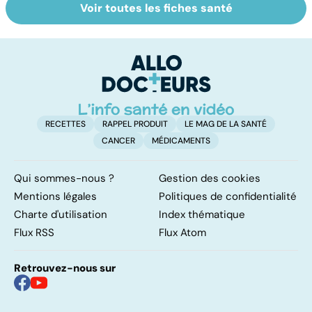
Voir toutes les fiches santé
Tout savoir sur
Inflammation des
Su
les infections
amygdales : que
le
pulmonaires
faire en cas
l'
d'angine ?
RECETTES
RAPPEL PRODUIT
LE MAG DE LA SANTÉ
CANCER
MÉDICAMENTS
Qui sommes-nous ?
Gestion des cookies
Mentions légales
Politiques de confidentialité
Charte d'utilisation
Index thématique
Flux RSS
Flux Atom
Retrouvez-nous sur