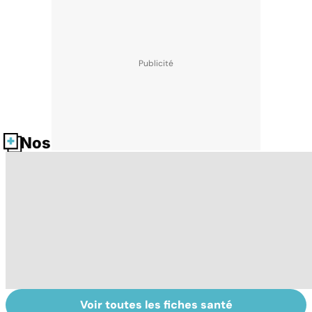
Nos fiches santé
Voir toutes les fiches santé
Tout savoir sur
Inflammation des
Su