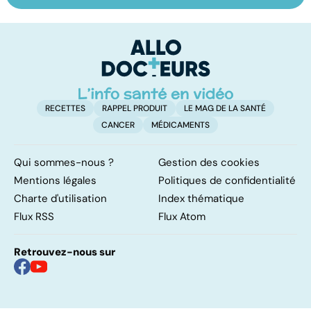
les infections
amygdales : que
le
pulmonaires
faire en cas
l'
d'angine ?
RECETTES
RAPPEL PRODUIT
LE MAG DE LA SANTÉ
CANCER
MÉDICAMENTS
Qui sommes-nous ?
Gestion des cookies
Mentions légales
Politiques de confidentialité
Charte d'utilisation
Index thématique
Flux RSS
Flux Atom
Retrouvez-nous sur