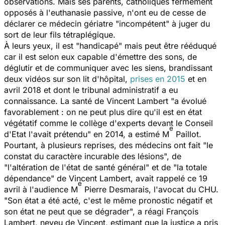
observations. Mais ses parents, catholiques fermement
opposés à l'euthanasie passive, n'ont eu de cesse de
déclarer ce médecin gériatre "
incompétent
" à juger du
sort de leur fils tétraplégique.
À leurs yeux, il est "
handicapé
" mais peut être rééduqué
car il est selon eux capable d'émettre des sons, de
déglutir et de communiquer avec les siens, brandissant
deux vidéos sur son lit d'hôpital,
prises en 2015
et en
avril 2018 et dont le tribunal administratif a eu
connaissance. La santé de Vincent Lambert "
a évolué
favorablement : on ne peut plus dire qu'il est en état
végétatif comme le collège d'experts devant le Conseil
e
d'Etat l'avait prétendu
" en 2014, a estimé M
Paillot.
Pourtant, à plusieurs reprises, des médecins ont fait "
le
constat du caractère incurable des lésions
", de
"l
'altération de l'état de santé général
" et de "
la totale
dépendance
" de Vincent Lambert, avait rappelé ce 19
e
avril à l'audience M
Pierre Desmarais, l'avocat du CHU.
"Son état a été acté, c'est le même pronostic négatif et
son état ne peut que se dégrader",
a réagi François
Lambert, neveu de Vincent, estimant que la justice a pris