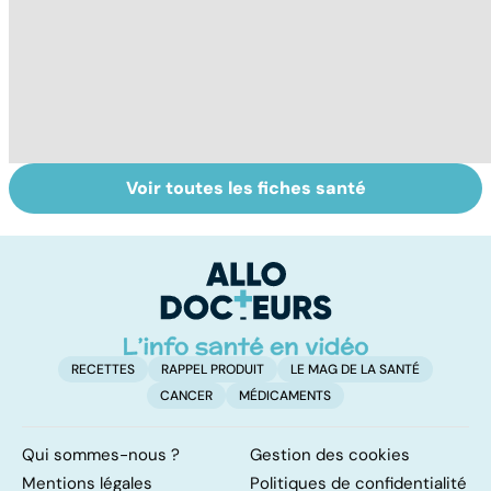
Voir toutes les fiches santé
Mediator® : le
Tout savoir sur
I
début d'une
les infections
a
enquête
pulmonaires
fa
d'
RECETTES
RAPPEL PRODUIT
LE MAG DE LA SANTÉ
CANCER
MÉDICAMENTS
Qui sommes-nous ?
Gestion des cookies
Mentions légales
Politiques de confidentialité