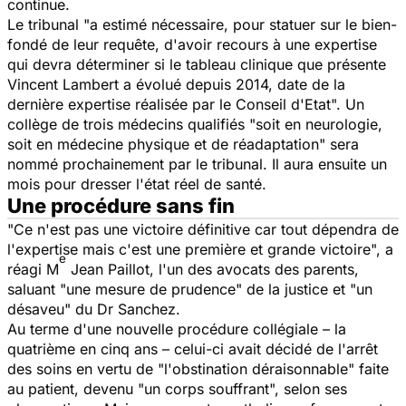
continue.
Le tribunal "a estimé nécessaire, pour statuer sur le bien-
fondé de leur requête, d'avoir recours à une expertise
qui devra déterminer si le tableau clinique que présente
Vincent Lambert a évolué depuis 2014, date de la
dernière expertise réalisée par le Conseil d'Etat". Un
collège de trois médecins qualifiés "soit en neurologie,
soit en médecine physique et de réadaptation" sera
nommé prochainement par le tribunal. Il aura ensuite un
mois pour dresser l'état réel de santé.
Une procédure sans fin
"
Ce n'est pas une victoire définitive car tout dépendra de
l'expertise mais c'est une première et grande victoire
", a
e
réagi M
Jean Paillot, l'un des avocats des parents,
saluant "
une mesure de prudence
" de la justice et "
un
désaveu
" du Dr Sanchez.
Au terme d'une nouvelle procédure collégiale – la
quatrième en cinq ans – celui-ci avait décidé de l'arrêt
des soins en vertu de "
l'obstination déraisonnable"
faite
au patient, devenu "
un corps souffrant
", selon ses