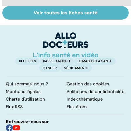
Voir toutes les fiches santé
Mediator® : le
Tout savoir sur
I
début d'une
les infections
a
enquête
pulmonaires
fa
d'
RECETTES
RAPPEL PRODUIT
LE MAG DE LA SANTÉ
CANCER
MÉDICAMENTS
Qui sommes-nous ?
Gestion des cookies
Mentions légales
Politiques de confidentialité
Charte d'utilisation
Index thématique
Flux RSS
Flux Atom
Retrouvez-nous sur