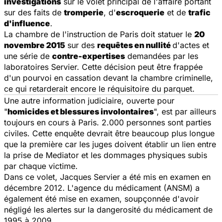
investigations
sur le volet principal de l'affaire portant
sur des faits de
tromperie
, d'
escroquerie
et de
trafic
d'influence
.
La chambre de l'instruction de Paris doit statuer le
20
novembre 2015
sur des
requêtes en nullité
d'actes et
une série de
contre-expertises
demandées par les
laboratoires Servier. Cette décision peut être frappée
d'un pourvoi en cassation devant la chambre criminelle,
ce qui retarderait encore le réquisitoire du parquet.
Une autre information judiciaire, ouverte pour
"
homicides et blessures involontaires
", est par ailleurs
toujours en cours à Paris. 2.000 personnes sont parties
civiles. Cette enquête devrait être beaucoup plus longue
que la première car les juges doivent établir un lien entre
la prise de Mediator et les dommages physiques subis
par chaque victime.
Dans ce volet, Jacques Servier a été mis en examen en
décembre 2012. L'agence du médicament (ANSM) a
également été mise en examen, soupçonnée d'avoir
négligé les alertes sur la dangerosité du médicament de
1995 à 2009.