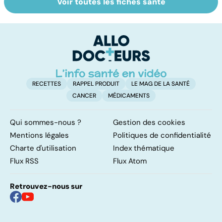
Voir toutes les fiches santé
Mediator® : le
Tout savoir sur
I
début d'une
les infections
a
enquête
pulmonaires
fa
d'
RECETTES
RAPPEL PRODUIT
LE MAG DE LA SANTÉ
CANCER
MÉDICAMENTS
Qui sommes-nous ?
Gestion des cookies
Mentions légales
Politiques de confidentialité
Charte d'utilisation
Index thématique
Flux RSS
Flux Atom
Retrouvez-nous sur