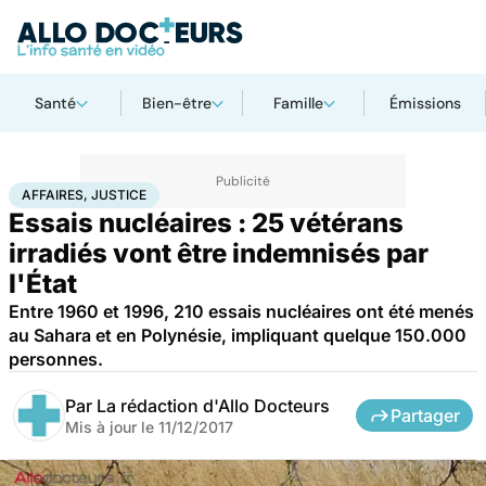
Santé
Bien-être
Famille
Émissions
Accueil
Santé
Société
Justice
Affaires, justice
AFFAIRES, JUSTICE
Essais nucléaires : 25 vétérans
irradiés vont être indemnisés par
l'État
Entre 1960 et 1996, 210 essais nucléaires ont été menés
au Sahara et en Polynésie, impliquant quelque 150.000
personnes.
Par
La rédaction d'Allo Docteurs
Partager
Mis à jour le
11/12/2017