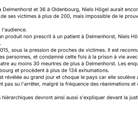
à Delmenhorst et 36 à Oldenbourg, Niels Högel aurait encore
 de ses victimes à plus de 200, mais impossible de le prou
à l'audience.
 un produit non prescrit à un patient à Delmenhorst, Niels
.
15, sous la pression de proches de victimes. Il est reconn
res personnes, et condamné cette fois à la prison à vie ave
hiatre au moins 30 meurtres de plus à Delmenhorst. Les enq
nbourg et procèdent à plus de 134 exhumations.
st révélée au grand jour et choque le pays car elle soulève a
t pas su l'arrêter, malgré la fréquence des réanimations et 
hiérarchiques devront ainsi aussi s'expliquer devant la just