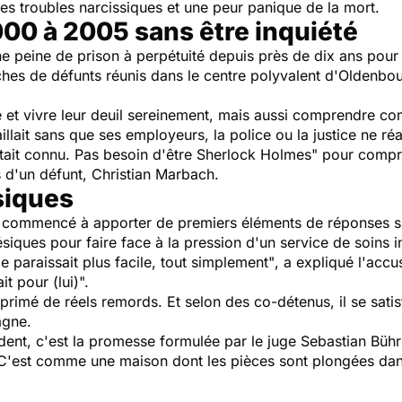
des troubles narcissiques et une peur panique de la mort.
00 à 2005 sans être inquiété
ne peine de prison à perpétuité depuis près de dix ans pour s
ches de défunts réunis dans le centre polyvalent d'Oldenbou
e et vivre leur deuil sereinement, mais aussi comprendre co
illait sans que ses employeurs, la police ou la justice ne ré
 était connu. Pas besoin d'être Sherlock Holmes"
pour compre
ls d'un défunt, Christian Marbach.
siques
 a commencé à apporter de premiers éléments de réponses sur
siques pour faire face à la pression d'un service de soins in
 paraissait plus facile, tout simplement"
, a expliqué l'accu
it pour (lui)".
primé de réels remords. Et selon des co-détenus, il se satisf
agne.
ent, c'est la promesse formulée par le juge Sebastian Büh
C'est comme une maison dont les pièces sont plongées dans 