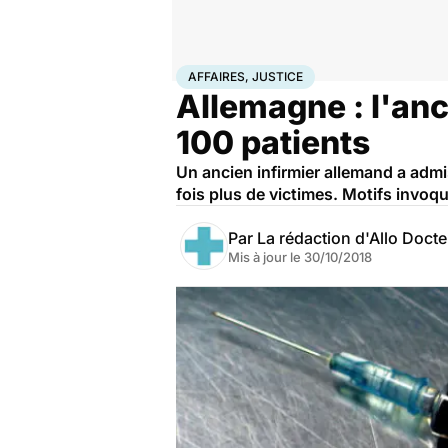
Accueil
Santé
Société
Justice
Affaires, justice
AFFAIRES, JUSTICE
Allemagne : l'anc
100 patients
Un ancien infirmier allemand a admis
fois plus de victimes. Motifs invoqu
Par
La rédaction d'Allo Doct
Mis à jour le
30/10/2018