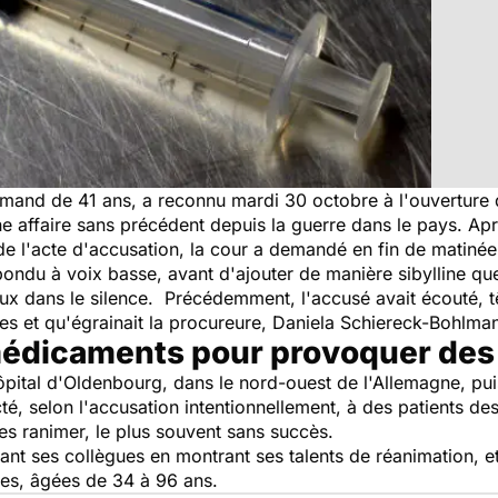
llemand de 41 ans, a reconnu mardi 30 octobre à l'ouverture
une affaire sans précédent depuis la guerre dans le pays. Ap
de l'acte d'accusation, la cour a demandé en fin de matinée
répondu à voix basse, avant d'ajouter de manière sibylline que
veux dans le silence. Précédemment, l'accusé avait écouté, t
es et qu'égrainait la procureure, Daniela Schiereck-Bohlma
médicaments pour provoquer des 
ôpital d'Oldenbourg, dans le nord-ouest de l'Allemagne, pu
cté, selon l'accusation intentionnellement, à des patients 
les ranimer, le plus souvent sans succès.
ant ses collègues en montrant ses talents de réanimation, et 
imes, âgées de 34 à 96 ans.