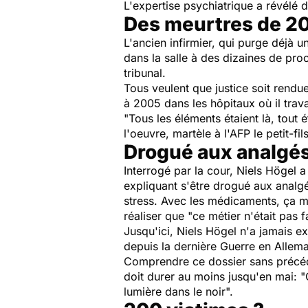
L'expertise psychiatrique a révélé 
Des meurtres de 20
L'ancien infirmier, qui purge déjà u
dans la salle à des dizaines de pro
tribunal.
Tous veulent que justice soit rendu
à 2005 dans les hôpitaux où il trava
"Tous les éléments étaient là, tout
l'oeuvre, martèle à l'AFP le petit-fi
Drogué aux analgé
Interrogé par la cour, Niels Högel
expliquant s'être drogué aux analgé
stress. Avec les médicaments, ça me
réaliser que "
ce métier n'était pas fa
Jusqu'ici, Niels Högel n'a jamais ex
depuis la dernière Guerre en Allem
Comprendre ce dossier sans précéd
doit durer au moins jusqu'en mai: "
lumière dans le noir".