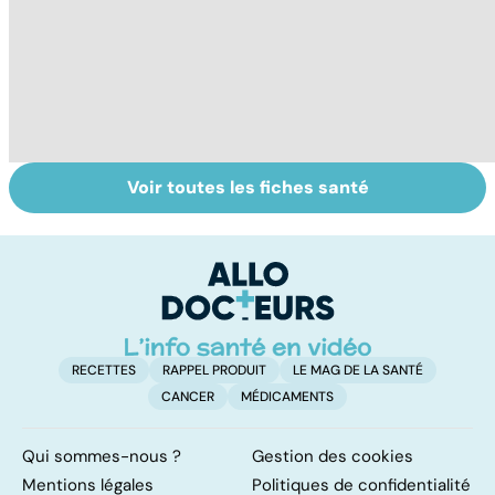
Voir toutes les fiches santé
Mediator® : le
Tout savoir sur
I
début d'une
les infections
a
enquête
pulmonaires
fa
d'
RECETTES
RAPPEL PRODUIT
LE MAG DE LA SANTÉ
CANCER
MÉDICAMENTS
Qui sommes-nous ?
Gestion des cookies
Mentions légales
Politiques de confidentialité