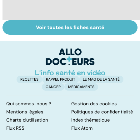
Voir toutes les fiches santé
Tout savoir sur
Inflammation des
Su
les infections
amygdales : que
le
pulmonaires
faire en cas
l'
d'angine ?
RECETTES
RAPPEL PRODUIT
LE MAG DE LA SANTÉ
CANCER
MÉDICAMENTS
Qui sommes-nous ?
Gestion des cookies
Mentions légales
Politiques de confidentialité
Charte d'utilisation
Index thématique
Flux RSS
Flux Atom