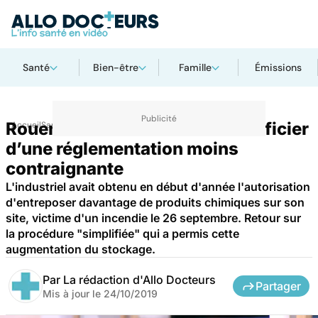
Santé
Bien-être
Famille
Émissions
Rouen : Lubrizol venait de bénéficier
Accueil
Santé
d’une réglementation moins
contraignante
L'industriel avait obtenu en début d'année l'autorisation
d'entreposer davantage de produits chimiques sur son
site, victime d'un incendie le 26 septembre. Retour sur
la procédure "simplifiée" qui a permis cette
augmentation du stockage.
Par
La rédaction d'Allo Docteurs
Partager
Mis à jour le
24/10/2019