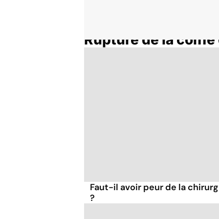
Rupture de la coiffe
Accueil
Thématiques
Faut-il avoir peur de la chirur
?