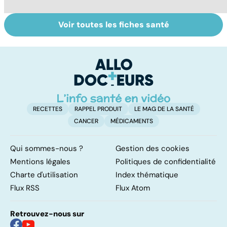
Voir toutes les fiches santé
La tuberculose
Tout savoir sur
I
pulmonaire
les infections
a
pulmonaires
fa
d'
RECETTES
RAPPEL PRODUIT
LE MAG DE LA SANTÉ
CANCER
MÉDICAMENTS
Qui sommes-nous ?
Gestion des cookies
Mentions légales
Politiques de confidentialité
Charte d'utilisation
Index thématique
Flux RSS
Flux Atom
Retrouvez-nous sur