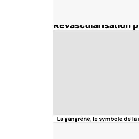
Revascularisation p
Accueil
Thématiques
La gangrène, le symbole de la