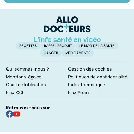
un oligo-élément
le régime
pé
vital
FODMAP, une
solution ?
RECETTES
RAPPEL PRODUIT
LE MAG DE LA SANTÉ
CANCER
MÉDICAMENTS
Qui sommes-nous ?
Gestion des cookies
Mentions légales
Politiques de confidentialité
Charte d'utilisation
Index thématique
Flux RSS
Flux Atom
Retrouvez-nous sur