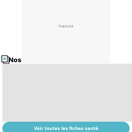
Nos fiches santé
Voir toutes les fiches santé
Le magnésium,
Intestin irritable :
Al