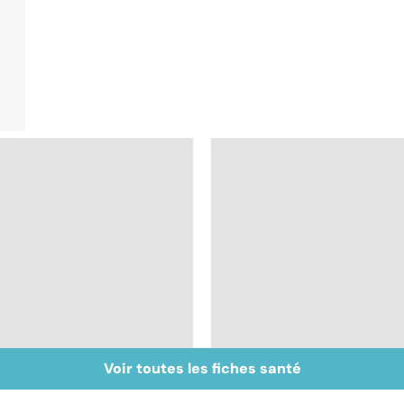
Voir toutes les fiches santé
Tout savoir sur les
Inflammation des
infections
amygdales : que faire