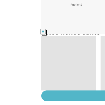
Nos fiches santé
La tuberculose
pulmonaire