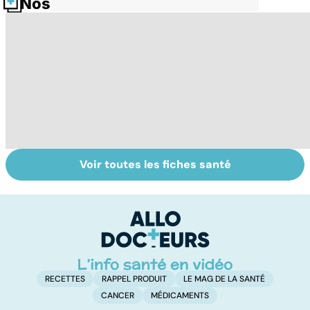
Nos fiches santé
Voir toutes les fiches santé
Nécrose : quand
Le magnésium,
In
les tissus
un oligo-élément
l
meurent
vital
F
so
RECETTES
RAPPEL PRODUIT
LE MAG DE LA SANTÉ
CANCER
MÉDICAMENTS