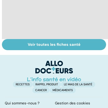
Voir toutes les fiches santé
La tuberculose
Le paludisme, un
To
pulmonaire
fléau planétaire
le
p
RECETTES
RAPPEL PRODUIT
LE MAG DE LA SANTÉ
CANCER
MÉDICAMENTS
Qui sommes-nous ?
Gestion des cookies