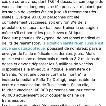
cas de coronavirus, dont 17.644 décès. La campagne de
vaccination est longtemps restée poussive, d'autant que
les stocks de vaccins étaient jusqu'à récemment très
limités. Quelque 937.000 personnes ont été
complètement vaccinées, soit environ 8% de la
population, un taux trop bas pour freiner la contagion
même s'il est parmi les plus élevés d'Afrique.
Face aux pénuries d'oxygène, de personnel médical et
de lits de réanimation,
la situation sanitaire en Tunisie est
devenue catastrophique
, poussant de nombreux pays à
envoyer de l'aide médicale ces derniers jours. Alors
qu'elle est dispose désormais d'environ 3,2 millions de
doses et devrait dépasser les 5 millions de vaccins
disponibles à la mi-août, a indiqué le ministère de
la Santé,
"c'est une course contre la montre
", a
indiqué la pédiatre Rafla Tej Dellagi, responsable du
centre de vaccination de Tunis centre. Selon elle, il
faudrait vacciner 100.000 personnes par jour contre
40.000 actuellement pour couper la chaîne de
transmission.
Les vaccins devraient être accessibles en pharmacies à