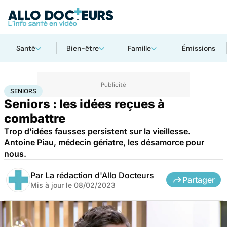
Santé
Bien-être
Famille
Émissions
Accueil
Santé
Maladies
Seniors
SENIORS
Seniors : les idées reçues à
combattre
Trop d'idées fausses persistent sur la vieillesse.
Antoine Piau, médecin gériatre, les désamorce pour
nous.
Par
La rédaction d'Allo Docteurs
Partager
Mis à jour le
08/02/2023