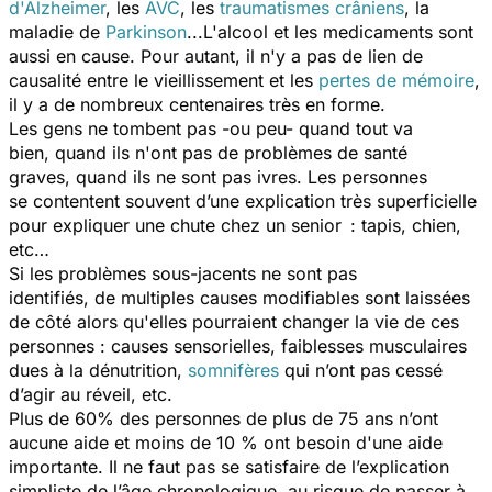
d'Alzheimer
, les
AVC
, les
traumatismes crâniens
, la
maladie de
P
arkinson
...L'alcool et les medicaments sont
aussi en cause. Pour autant, il n'y a pas de lien de
causalité entre le vieillissement et les
pertes de mémoire
,
il y a de nombreux centenaires très en forme.
Les gens ne tombent pas -ou peu- quand tout va
bien, quand ils n'ont pas de problèmes de santé
graves, quand ils ne sont pas ivres. Les personnes
se contentent souvent d’une explication très superficielle
pour expliquer une chute chez un senior : tapis, chien,
etc…
Si les problèmes sous-jacents ne sont pas
identifiés, de multiples causes modifiables sont laissées
de côté alors qu'elles pourraient changer la vie de ces
personnes : causes sensorielles, faiblesses musculaires
dues à la dénutrition,
somnifères
qui n’ont pas cessé
d’agir au réveil, etc.
Plus de 60% des personnes de plus de 75 ans n’ont
aucune aide et moins de 10 % ont besoin d'une aide
importante. Il ne faut pas se satisfaire de l’explication
simpliste de l’âge chronologique, au risque de passer à