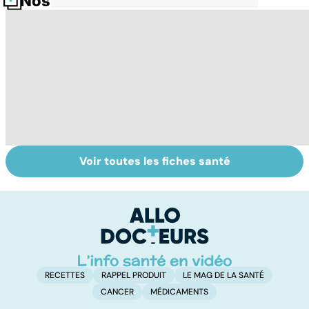
Nos fiches santé
Voir toutes les fiches santé
Centenaires, des
Personnes
Q
exemples de
âgées : faire face
le
longévité
à la perte
d'autonomie
RECETTES
RAPPEL PRODUIT
LE MAG DE LA SANTÉ
CANCER
MÉDICAMENTS