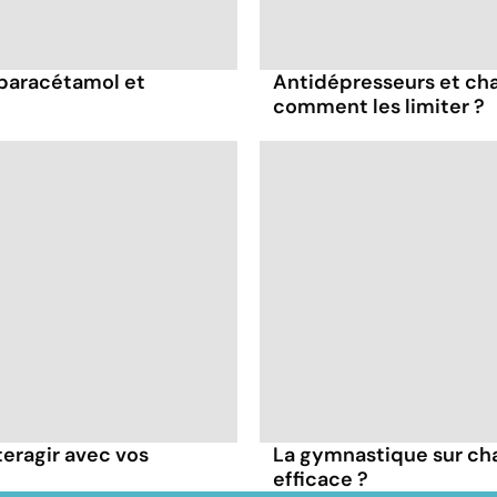
 paracétamol et
Antidépresseurs et chal
comment les limiter ?
teragir avec vos
La gymnastique sur cha
efficace ?