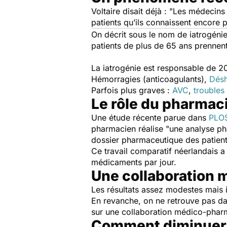
Voltaire disait déjà :
"Les médecins 
patients qu’ils connaissent encore 
On décrit sous le nom de iatrogéni
patients de plus de 65 ans prenne
La iatrogénie est responsable de 20
Hémorragies (anticoagulants),
Désh
Parfois plus graves :
AVC
,
troubles
Le rôle du pharmac
Une étude récente parue dans
PLO
pharmacien réalise "une analyse ph
dossier pharmaceutique des patients
Ce travail comparatif néerlandais a
médicaments par jour.
Une collaboration
Les résultats assez modestes mais 
En revanche, on ne retrouve pas dans
sur une collaboration médico-pharma
Comment diminuer l