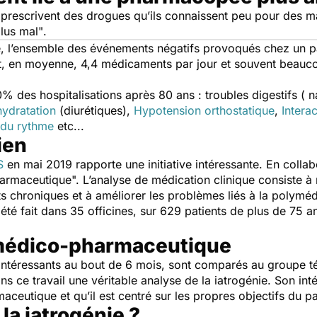
prescrivent des drogues qu’ils connaissent peu pour des ma
plus mal"
.
e, l’ensemble des événements négatifs provoqués chez un pa
nt, en moyenne, 4,4 médicaments par jour et souvent beauc
% des hospitalisations après 80 ans : troubles digestifs (
ydratation
(diurétiques),
Hypotension orthostatique
,
Intera
 du rythme
etc...
ien
S
en mai 2019 rapporte une initiative intéressante. En collab
armaceutique". L’analyse de médication clinique consiste à
 chroniques et à améliorer les problèmes liés à la polyméd
 été fait dans 35 officines, sur 629 patients de plus de 75
 médico-pharmaceutique
intéressants au bout de 6 mois, sont comparés au groupe té
 ce travail une véritable analyse de la iatrogénie. Son inté
ceutique et qu’il est centré sur les propres objectifs du pat
a iatrogénie ?