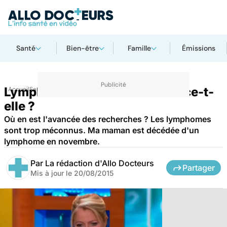
Santé
Bien-être
Famille
Émissions
Lymphome : la recherche avance-t-
Accueil
Santé
Maladies
elle ?
Où en est l'avancée des recherches ? Les lymphomes
sont trop méconnus. Ma maman est décédée d'un
lymphome en novembre.
Par
La rédaction d'Allo Docteurs
Partager
Mis à jour le
20/08/2015