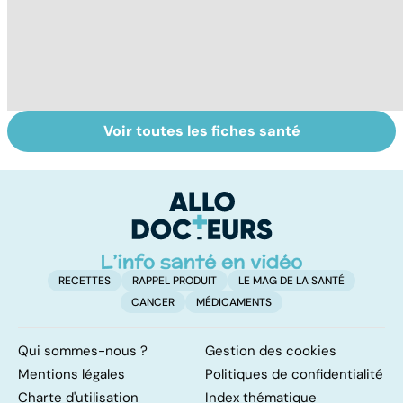
Voir toutes les fiches santé
Tout savoir sur
Inflammation des
Su
les infections
amygdales : que
le
pulmonaires
faire en cas
l'
d'angine ?
RECETTES
RAPPEL PRODUIT
LE MAG DE LA SANTÉ
CANCER
MÉDICAMENTS
Qui sommes-nous ?
Gestion des cookies
Mentions légales
Politiques de confidentialité
Charte d'utilisation
Index thématique