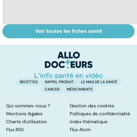
Voir toutes les fiches santé
Tout savoir sur
Inflammation des
Su
les infections
amygdales : que
le
pulmonaires
faire en cas
l'
d'angine ?
RECETTES
RAPPEL PRODUIT
LE MAG DE LA SANTÉ
CANCER
MÉDICAMENTS
Qui sommes-nous ?
Gestion des cookies
Mentions légales
Politiques de confidentialité
Charte d'utilisation
Index thématique
Flux RSS
Flux Atom