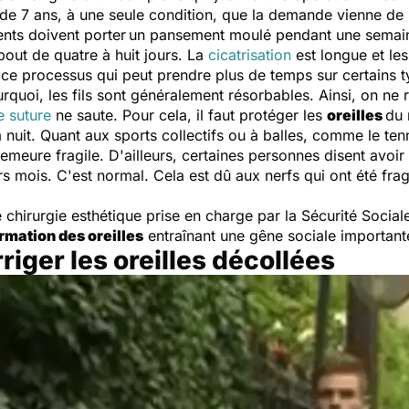
 de 7 ans, à une seule condition, que la demande vienne de 
ients doivent porter
un pansement moulé pendant une semaine.
 bout de quatre à huit jours. La
cicatrisation
est longue et le
re ce processus qui peut prendre plus de temps sur certain
uoi, les fils sont généralement résorbables. Ainsi, on ne ri
e suture
ne saute. Pour cela, il faut protéger les
oreilles
du 
a nuit. Quant aux sports collectifs ou à balles, comme le tenn
meure fragile. D'ailleurs, certaines personnes disent avoir p
rs mois. C'est normal. Cela est dû aux nerfs qui ont été fragi
 chirurgie esthétique prise en charge par la Sécurité Social
rmation des oreilles
entraînant une gêne sociale important
riger les oreilles décollées