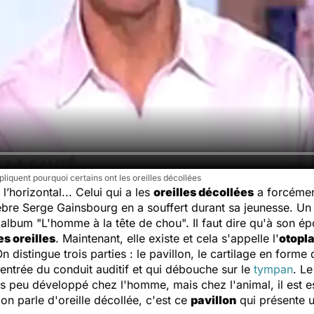
quent pourquoi certains ont les oreilles décollées
’horizontal... Celui qui a les
oreilles décollées
a forcémen
èbre Serge Gainsbourg en a souffert durant sa jeunesse. U
album "L'homme à la tête de chou". Il faut dire qu'à son épo
es oreilles
. Maintenant, elle existe et cela s'appelle l'
otopla
distingue trois parties : le pavillon, le cartilage en forme 
'entrée du conduit auditif et qui débouche sur le
tympan
. Le
rès peu développé chez l'homme, mais chez l'animal, il est e
n parle d'oreille décollée, c'est ce
pavillon
qui présente u