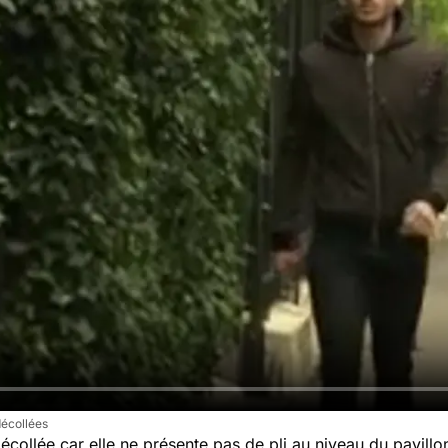
décollées
décollée car elle ne présente pas de pli au niveau du pavill