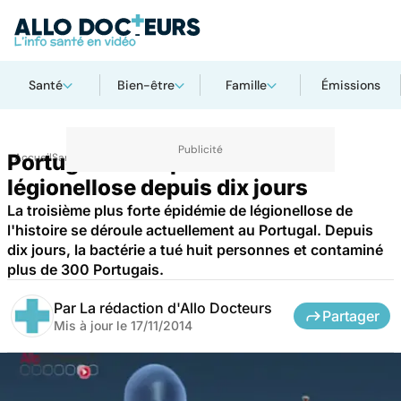
Santé
Bien-être
Famille
Émissions
Portugal : une épidémie de
Accueil
Santé
Maladies
Maladies infectieuses
légionellose depuis dix jours
La troisième plus forte épidémie de légionellose de
l'histoire se déroule actuellement au Portugal. Depuis
dix jours, la bactérie a tué huit personnes et contaminé
plus de 300 Portugais.
Par
La rédaction d'Allo Docteurs
Partager
Mis à jour le
17/11/2014