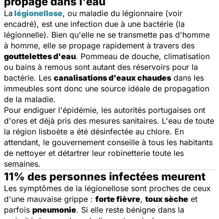
propage dans l'eau
La
légionellose
, ou maladie du légionnaire (
voir
encadré
), est une infection due à une bactérie (la
légionnelle). Bien qu'elle ne se transmette pas d'homme
à homme, elle se propage rapidement à travers des
gouttelettes d'eau
. Pommeau de douche, climatisation
ou bains à remous sont autant des réservoirs pour la
bactérie. Les
canalisations d'eaux chaudes
dans les
immeubles sont donc une source idéale de propagation
de la maladie.
Pour endiguer l'épidémie, les autorités portugaises ont
d'ores et déjà pris des mesures sanitaires. L'eau de toute
la région lisboète a été désinfectée au chlore. En
attendant, le gouvernement conseille à tous les habitants
de nettoyer et détartrer leur robinetterie toute les
semaines.
11% des personnes infectées meurent
Les symptômes de la légionellose sont proches de ceux
d'une mauvaise grippe :
forte fièvre
,
toux sèche
et
parfois
pneumonie
. Si elle reste bénigne dans la