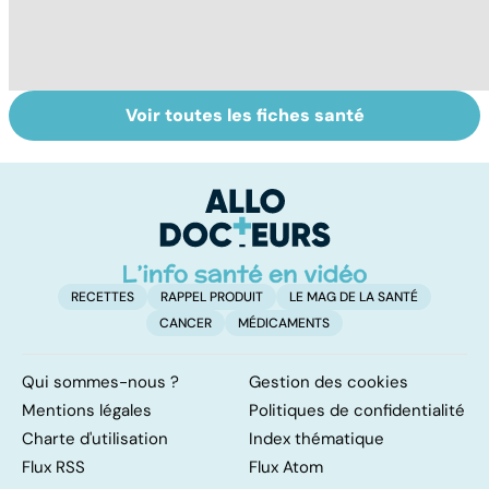
Voir toutes les fiches santé
Tout savoir sur
Inflammation des
Su
les infections
amygdales : que
le
pulmonaires
faire en cas
l'
d'angine ?
RECETTES
RAPPEL PRODUIT
LE MAG DE LA SANTÉ
CANCER
MÉDICAMENTS
Qui sommes-nous ?
Gestion des cookies
Mentions légales
Politiques de confidentialité
Charte d'utilisation
Index thématique
Flux RSS
Flux Atom