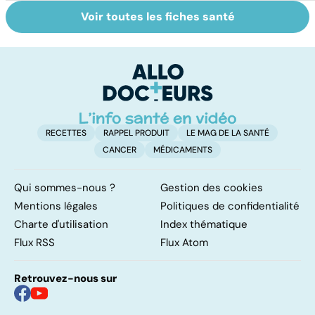
Voir toutes les fiches santé
La méningite : à
Tout savoir sur
I
traiter en
les infections
a
urgence
pulmonaires
fa
d'
RECETTES
RAPPEL PRODUIT
LE MAG DE LA SANTÉ
CANCER
MÉDICAMENTS
Qui sommes-nous ?
Gestion des cookies
Mentions légales
Politiques de confidentialité
Charte d'utilisation
Index thématique
Flux RSS
Flux Atom
Retrouvez-nous sur