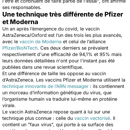
l'être et continuent de faire partie de l'essai
", ont affirmé
ses responsables.
Une technique très différente de Pfizer
et Moderna
Un an après l’émergence du covid, le vaccin
AstraZeneca/Oxford est l’un des trois les plus avancés,
avec le
vaccin de Moderna
et celui de l’alliance
Pfizer/BioNTech
. Ces deux derniers se prévalent
respectivement d'une efficacité de 94,1% et 95% mais
leurs données détaillées n'ont pour l'instant pas été
publiées dans une revue scientifique.
Et une différence de taille les oppose au vaccin
d’AstraZeneca. Les vaccins Pfizer et Moderna utilisent la
technique innovante de l’ARN messager
: ils contiennent
un morceau d’information génétique du virus, que
l’organisme humain va traduire lui-même en protéine
virale.
Le vaccin AstraZeneca repose quant à lui sur une
technique plus connue : celle du
vaccin vectorisé
. Il
contient un "faux virus", qui porte à sa surface des