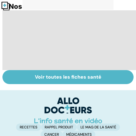
Nos fiches santé
Voir toutes les fiches santé
Tout savoir sur
Votre santé en
M
les virus
vacances
ér
c
r
RECETTES
RAPPEL PRODUIT
LE MAG DE LA SANTÉ
CANCER
MÉDICAMENTS