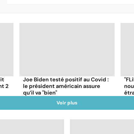
it
Joe Biden testé positif au Covid :
"FLi
nt 2
le président américain assure
nou
qu’il va "bien"
étr
Voir plus