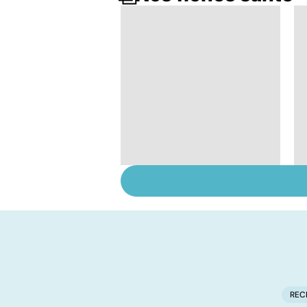
Dérèglement
hormonal : et si
c'était les
surrénales ?
REC