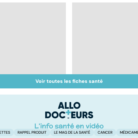
Voir toutes les fiches santé
Tout savoir sur les
Inflammation des
infections
amygdales : que faire
pulmonaires
en cas d'angine ?
ETTES
RAPPEL PRODUIT
LE MAG DE LA SANTÉ
CANCER
MÉDICAM