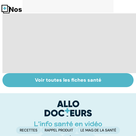
Nos fiches santé
Voir toutes les fiches santé
Tout savoir sur
Inflammation des
Su
les infections
amygdales : que
le
pulmonaires
faire en cas
l'
d'angine ?
RECETTES
RAPPEL PRODUIT
LE MAG DE LA SANTÉ