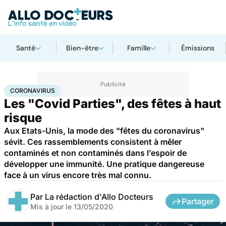
Santé
Bien-être
Famille
Émissions
Accueil
Santé
Maladies
Coronavirus
CORONAVIRUS
Les "Covid Parties", des fêtes à haut
risque
Aux Etats-Unis, la mode des "fêtes du coronavirus"
sévit. Ces rassemblements consistent à mêler
contaminés et non contaminés dans l’espoir de
développer une immunité. Une pratique dangereuse
face à un virus encore très mal connu.
Par
La rédaction d'Allo Docteurs
Partager
Mis à jour le
13/05/2020