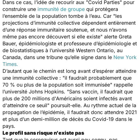
Dans ce cas, l’idée de recourir aux "Covid Parties" pour
construire une
immunité de groupe
qui protégera
l’ensemble de la population tombe à l’eau. Car "
les
projections d’immunité collective dépendent entièrement
d’une réponse immunitaire soutenue, et nous n’avons
même pas encore découvert si elle existe
" alerte Greta
Bauer, épidémiologiste et professeure d’épidémiologie et
de biostatistiques à l’université Western Ontario, au
Canada, dans une tribune qu’elle signe dans le
New York
Times.
D’autant que le chemin est long avant d’espérer atteindre
une immunité collective : "
il faudrait probablement que
70 % ou plus de la population soit immunisée
" rappelle
l’université Johns Hopkins. "
Sans vaccin, il faudrait que
plus de 200 millions d'Américains soient infectés avant
d'atteindre ce seuil
" poursuit-elle. Au rythme actuel de la
propagation de l’épidémie, il faudrait donc attendre 2021
et plus d’un demi-million de décès du Covid-19 dans le
pays.
Le profil sans risque n'existe pas
Tant que le coronavirus est aussi peu connu, pas