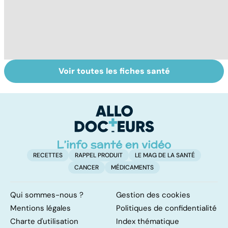
Voir toutes les fiches santé
Tout savoir sur
Inflammation des
Su
les infections
amygdales : que
le
pulmonaires
faire en cas
l'
d'angine ?
RECETTES
RAPPEL PRODUIT
LE MAG DE LA SANTÉ
CANCER
MÉDICAMENTS
Qui sommes-nous ?
Gestion des cookies
Mentions légales
Politiques de confidentialité
Charte d'utilisation
Index thématique