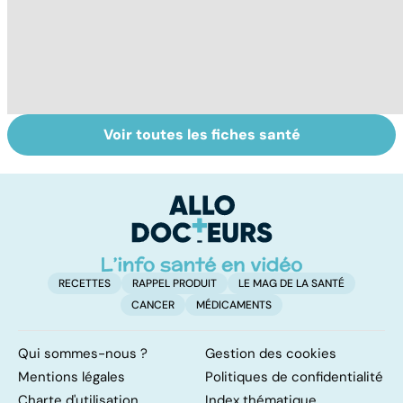
Voir toutes les fiches santé
Dérèglement
Tout savoir sur
I
hormonal : et si
les infections
a
c'était les
pulmonaires
fa
surrénales ?
d'
RECETTES
RAPPEL PRODUIT
LE MAG DE LA SANTÉ
CANCER
MÉDICAMENTS
Qui sommes-nous ?
Gestion des cookies
Mentions légales
Politiques de confidentialité
Charte d'utilisation
Index thématique