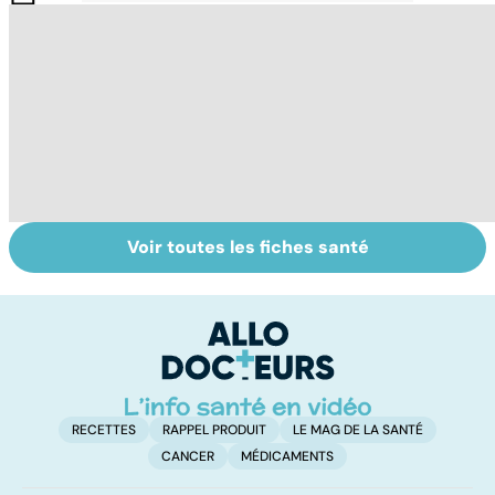
Voir toutes les fiches santé
Dérèglement
Tout savoir sur
I
hormonal : et si
les infections
a
c'était les
pulmonaires
fa
surrénales ?
d'
RECETTES
RAPPEL PRODUIT
LE MAG DE LA SANTÉ
CANCER
MÉDICAMENTS