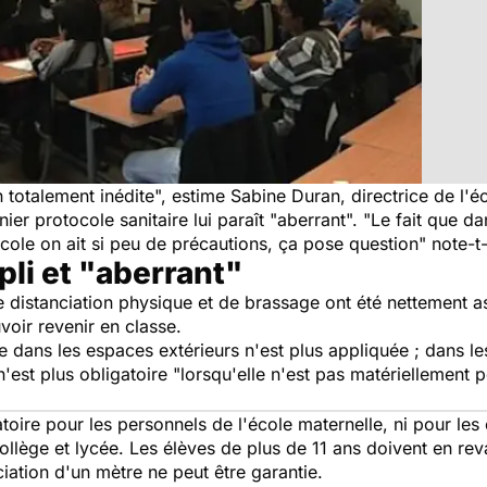
n totalement inédite", estime Sabine Duran, directrice de l'
ier protocole sanitaire lui paraît "aberrant". "Le fait que dan
ole on ait si peu de précautions, ça pose question" note-t-
li et "aberrant"
e distanciation physique et de brassage ont été nettement as
voir revenir en classe.
 dans les espaces extérieurs n'est plus appliquée ; dans le
i n'est plus obligatoire "lorsqu'elle n'est pas matériellement
toire pour les personnels de l'école maternelle, ni pour les
ollège et lycée. Les élèves de plus de 11 ans doivent en re
ciation d'un mètre ne peut être garantie.