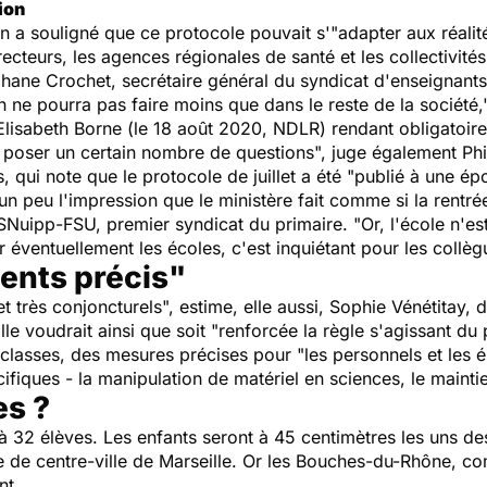
ion
on a souligné que ce protocole pouvait s'"adapter aux réalit
recteurs, les agences régionales de santé et les collectivités 
phane Crochet, secrétaire général du syndicat d'enseignants
on ne pourra pas faire moins que dans le reste de la société,
 Elisabeth Borne (le 18 août 2020, NDLR) rendant obligatoir
 poser un certain nombre de questions", juge également Ph
, qui note que le protocole de juillet a été "publié à une ép
 peu l'impression que le ministère fait comme si la rentrée 
Nuipp-FSU, premier syndicat du primaire. "Or, l'école n'est 
 éventuellement les écoles, c'est inquiétant pour les collèg
ments précis"
 et très conjoncturels", estime, elle aussi, Sophie Vénétitay
le voudrait ainsi que soit "renforcée la règle s'agissant d
classes, des mesures précises pour "les personnels et les él
ifiques - la manipulation de matériel en sciences, le maint
es ?
 32 élèves. Les enfants seront à 45 centimètres les uns des
e de centre-ville de Marseille. Or les Bouches-du-Rhône, co
nt.