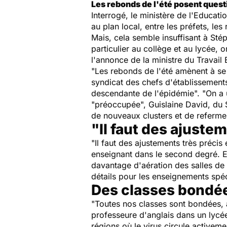
Les rebonds de l'été posent quest
Interrogé, le ministère de l'Educati
au plan local, entre les préfets, les 
Mais, cela semble insuffisant à Sté
particulier au collège et au lycée, 
l'annonce de la ministre du Travail
"Les rebonds de l'été amènent à se
syndicat des chefs d'établissements
descendante de l'épidémie". "On a un
"préoccupée", Guislaine David, du S
de nouveaux clusters et de refermer
"Il faut des ajuste
"Il faut des ajustements très précis
enseignant dans le second degré. El
davantage d'aération des salles de 
détails pour les enseignements spéc
Des classes bondé
"Toutes nos classes sont bondées, à
professeure d'anglais dans un lycé
régions où le virus circule activeme