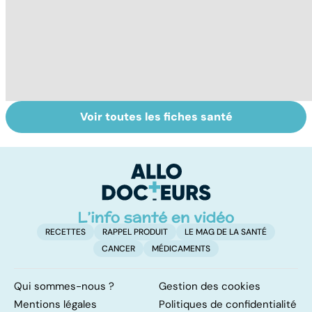
Voir toutes les fiches santé
Dérèglement
Tout savoir sur
I
hormonal : et si
les infections
a
c'était les
pulmonaires
fa
surrénales ?
d'
RECETTES
RAPPEL PRODUIT
LE MAG DE LA SANTÉ
CANCER
MÉDICAMENTS
Qui sommes-nous ?
Gestion des cookies
Mentions légales
Politiques de confidentialité