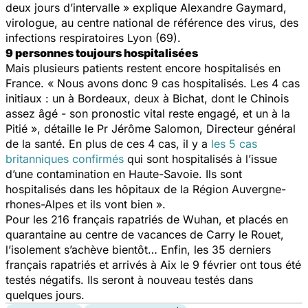
deux jours d’intervalle »
explique Alexandre Gaymard,
virologue, au centre national de référence des virus, des
infections respiratoires Lyon (69).
9 personnes toujours hospitalisées
Mais plusieurs patients restent encore hospitalisés en
France.
« Nous avons donc 9 cas hospitalisés. Les 4 cas
initiaux : un à Bordeaux, deux à Bichat, dont le Chinois
assez âgé - son pronostic vital reste engagé, et un à la
Pitié »,
détaille le Pr Jérôme Salomon, Directeur général
de la santé.
En plus de ces 4 cas, il y a
les 5 cas
britanniques confirmés
qui sont hospitalisés à l’issue
d’une contamination en Haute-Savoie. Ils sont
hospitalisés dans les hôpitaux de la Région Auvergne-
rhones-Alpes et ils vont bien »
.
Pour les 216 français rapatriés de Wuhan, et placés en
quarantaine au centre de vacances de Carry le Rouet,
l’isolement s’achève bientôt… Enfin, les 35 derniers
français rapatriés et arrivés à Aix le 9 février ont tous été
testés négatifs. Ils seront à nouveau testés dans
quelques jours.