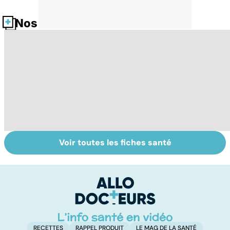
Nos fiches santé
Voir toutes les fiches santé
Tout savoir sur
Inflammation des
Su
les infections
amygdales : que
le
pulmonaires
faire en cas
l'
d'angine ?
RECETTES
RAPPEL PRODUIT
LE MAG DE LA SANTÉ