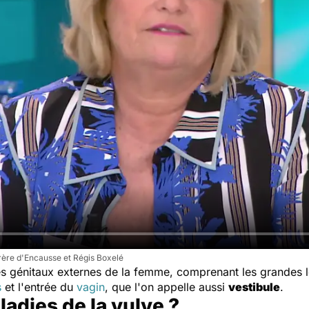
rère d'Encausse et Régis Boxelé
s génitaux externes de la femme, comprenant les grandes lèvr
s
et l'entrée du
vagin
, que l'on appelle aussi
vestibule
.
ladies de la vulve ?