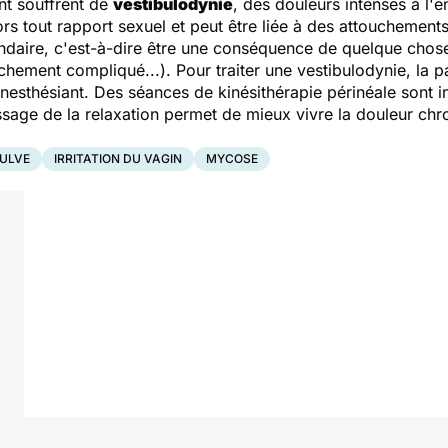
nt souffrent de
vestibulodynie
, des douleurs intenses à l'
ors tout rapport sexuel et peut être liée à des attouchement
ondaire, c'est-à-dire être une conséquence de quelque cho
hement compliqué...). Pour traiter une vestibulodynie, la pa
anesthésiant. Des séances de kinésithérapie périnéale sont
issage de la relaxation permet de mieux vivre la douleur ch
ULVE
IRRITATION DU VAGIN
MYCOSE