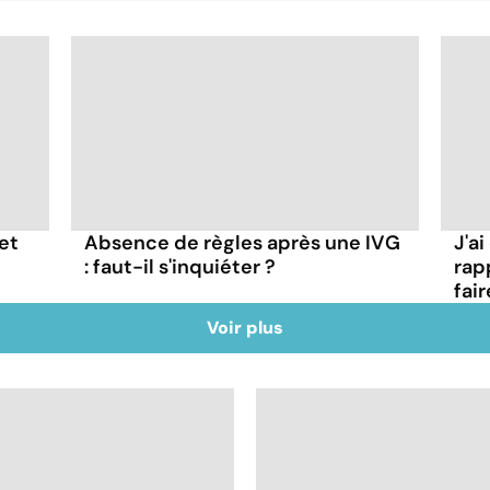
et
Absence de règles après une IVG
J'a
: faut-il s'inquiéter ?
rap
fair
Voir plus