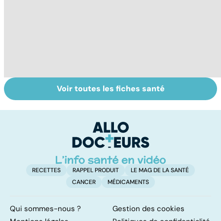
Voir toutes les fiches santé
Femmes :
Plaisir féminin : le
To
comment
clitoris, cet
le
jouissez-vous ?
inconnu !
p
RECETTES
RAPPEL PRODUIT
LE MAG DE LA SANTÉ
CANCER
MÉDICAMENTS
Qui sommes-nous ?
Gestion des cookies