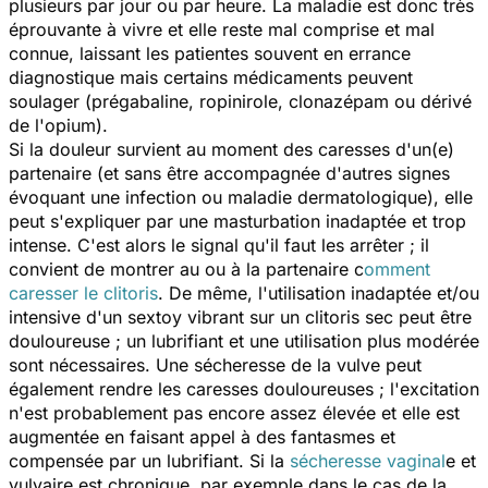
plusieurs par jour ou par heure. La maladie est donc très
éprouvante à vivre et elle reste mal comprise et mal
connue, laissant les patientes souvent en errance
diagnostique mais certains médicaments peuvent
soulager (prégabaline, ropinirole, clonazépam ou dérivé
de l'opium).
Si la douleur survient au moment des caresses d'un(e)
partenaire (et sans être accompagnée d'autres signes
évoquant une infection ou maladie dermatologique), elle
peut s'expliquer par une masturbation inadaptée et trop
intense. C'est alors le signal qu'il faut les arrêter ; il
convient de montrer au ou à la partenaire c
omment
caresser le clitoris
. De même, l'utilisation inadaptée et/ou
intensive d'un sextoy vibrant sur un clitoris sec peut être
douloureuse ; un lubrifiant et une utilisation plus modérée
sont nécessaires. Une sécheresse de la vulve peut
également rendre les caresses douloureuses ; l'excitation
n'est probablement pas encore assez élevée et elle est
augmentée en faisant appel à des fantasmes et
compensée par un lubrifiant. Si la
sécheresse vaginal
e et
vulvaire est chronique, par exemple dans le cas de la