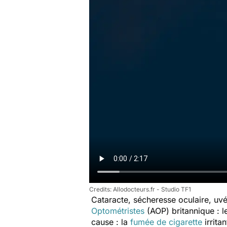
Allodocteurs.fr - Studio TF1
Cataracte, sécheresse oculaire, uvé
Optométristes
(AOP) britannique : l
cause : la
fumée de cigarette
irrita