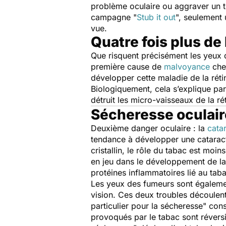
problème oculaire ou aggraver un tr
campagne "
Stub it out
", seulement 
vue.
Quatre fois plus d
Que risquent précisément les yeux 
première cause de
malvoyance
chez
développer cette maladie de la réti
Biologiquement, cela s’explique pa
détruit les micro-vaisseaux de la ré
Sécheresse oculaire
Deuxième danger oculaire : la
cata
tendance à développer une catarac
cristallin, le rôle du tabac est moi
en jeu dans le développement de la
protéines inflammatoires lié au tab
Les yeux des fumeurs sont égalem
vision. Ces deux troubles découlent
particulier pour la sécheresse
" cons
provoqués par le tabac sont réversib