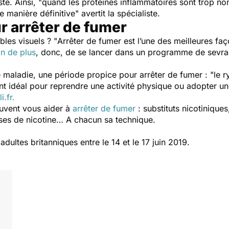
te. Ainsi, "
quand les protéines inflammatoires sont trop nom
de manière définitive
" avertit la spécialiste.
ur arrêter de fumer
bles visuels ? "
Arrêter de fumer est l’une des meilleures fa
n de plus
, donc, de se lancer dans un programme de sevra
e maladie, une période propice pour arrêter de fumer : "
le r
t idéal pour reprendre une activité physique ou adopter une
i.fr.
euvent vous aider à
arrêter de fumer
: substituts nicotinique
ses de nicotine… A chacun sa technique.
ultes britanniques entre le 14 et le 17 juin 2019.