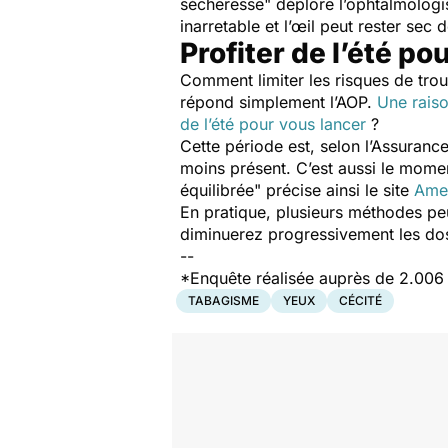
sécheresse
" déplore l’ophtalmologis
inarretable et l’œil peut rester sec 
Profiter de l’été po
Comment limiter les risques de trou
répond simplement l’AOP.
Une raiso
de l’été pour vous lancer
?
Cette période est, selon l’Assuranc
moins présent. C’est aussi le momen
équilibrée
" précise ainsi le site
Amel
En pratique, plusieurs méthodes p
diminuerez progressivement les do
--
*Enquête réalisée auprès de 2.006 ad
TABAGISME
YEUX
CÉCITÉ