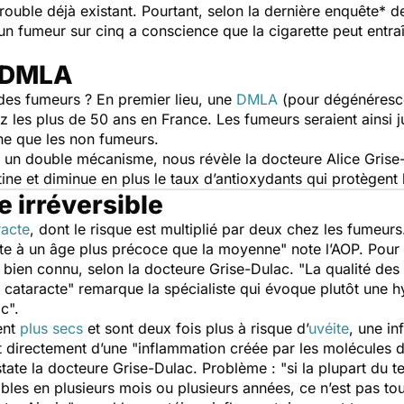
ouble déjà existant. Pourtant, selon la dernière enquête* 
un fumeur sur cinq a conscience que la cigarette peut entra
e DMLA
des fumeurs ? En premier lieu, une
DMLA
(pour dégénérescen
 les plus de 50 ans en France. Les fumeurs seraient ainsi j
ne que les non fumeurs.
r un double mécanisme, nous révèle la docteure Alice Grise-
tine et diminue en plus le taux d’antioxydants qui protègent 
 irréversible
racte
, dont le risque est multiplié par deux chez les fumeurs
te à un âge plus précoce que la moyenne
" note l’AOP. Pour
ns bien connu, selon la docteure Grise-Dulac. "
La qualité des
 cataracte
" remarque la spécialiste qui évoque plutôt une 
ac
".
ent
plus secs
et sont deux fois plus à risque d’
uvéite
, une in
 directement d’une "
inflammation créée par les molécules d
tate la docteure Grise-Dulac. Problème : "
si la plupart du 
les en plusieurs mois ou plusieurs années, ce n’est pas touj