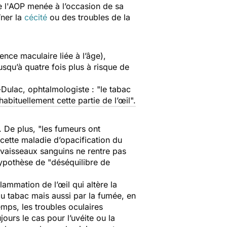
de l'AOP menée à l’occasion de sa
îner la
cécité
ou des troubles de la
ce maculaire liée à l’âge),
usqu’à quatre fois plus à risque de
Dulac, ophtalmologiste : "
le tabac
habituellement cette partie de l’œil
".
. De plus, "
les fumeurs ont
 cette maladie d’opacification du
 vaisseaux sanguins ne rentre pas
hypothèse de "
déséquilibre de
flammation de l’œil qui altère la
u tabac mais aussi par la fumée, en
temps, les troubles oculaires
ours le cas pour l’uvéite ou la