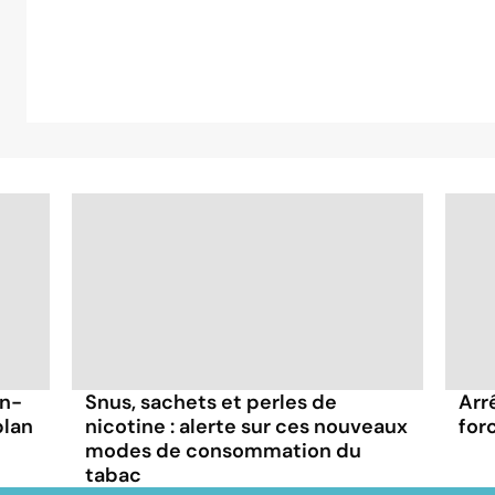
on-
Snus, sachets et perles de
Arr
plan
nicotine : alerte sur ces nouveaux
for
modes de consommation du
tabac