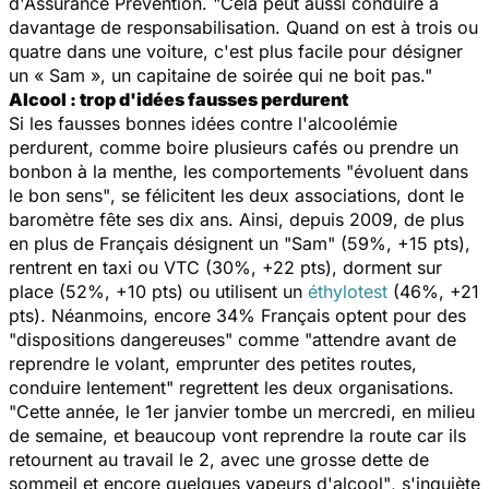
d'Assurance Prévention.
"Cela peut aussi conduire à
davantage de responsabilisation. Quand on est à trois ou
quatre dans une voiture, c'est plus facile pour désigner
un « Sam », un capitaine de soirée qui ne boit pas."
Alcool : trop d'idées fausses perdurent
Si les fausses bonnes idées contre l'alcoolémie
perdurent, comme boire plusieurs cafés ou prendre un
bonbon à la menthe, les comportements
"évoluent dans
le bon sens"
, se félicitent les deux associations, dont le
baromètre fête ses dix ans. Ainsi, depuis 2009, de plus
en plus de Français désignent un "Sam" (59%, +15 pts),
rentrent en taxi ou VTC (30%, +22 pts), dorment sur
place (52%, +10 pts) ou utilisent un
éthylotest
(46%, +21
pts). Néanmoins, encore 34% Français optent pour des
"dispositions dangereuses" comme "attendre avant de
reprendre le volant, emprunter des petites routes,
conduire lentement" regrettent les deux organisations.
"Cette année, le 1er janvier tombe un mercredi, en milieu
de semaine, et beaucoup vont reprendre la route car ils
retournent au travail le 2, avec une grosse dette de
sommeil et encore quelques vapeurs d'alcool"
, s'inquiète