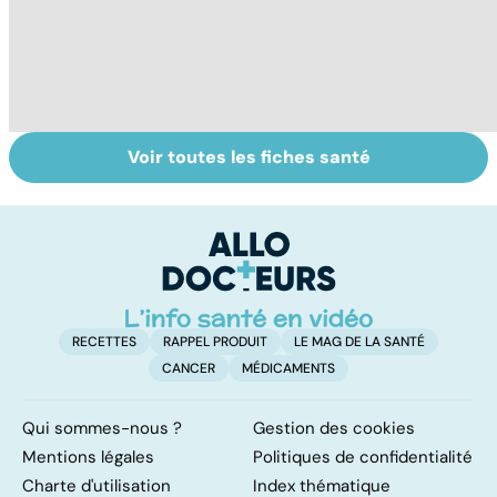
Voir toutes les fiches santé
Tout savoir sur
Inflammation des
Su
les infections
amygdales : que
le
pulmonaires
faire en cas
l'
d'angine ?
RECETTES
RAPPEL PRODUIT
LE MAG DE LA SANTÉ
CANCER
MÉDICAMENTS
Qui sommes-nous ?
Gestion des cookies
Mentions légales
Politiques de confidentialité
Charte d'utilisation
Index thématique