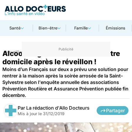
Santé
Bien-être
Famille
Émissions
Alcool : organisez le retour à votre
Accueil
Santé
domicile après le réveillon !
Moins d’un Français sur deux a prévu une solution pour
rentrer à la maison après la soirée arrosée de la Saint-
Sylvestre selon l'enquête annuelle des associations
Prévention Routière et Assurance Prévention publiée fin
décembre.
Par
La rédaction d'Allo Docteurs
Partager
Mis à jour le
31/12/2019