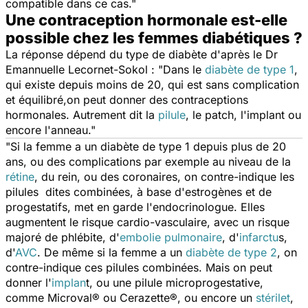
compatible dans ce cas."
Une contraception hormonale est-elle
possible chez les femmes diabétiques ?
La réponse dépend du type de diabète d'après le Dr
Emannuelle Lecornet-Sokol : "Dans le
diabète de type 1
,
qui existe depuis moins de 20, qui est sans complication
et équilibré,on peut donner des contraceptions
hormonales. Autrement dit la
pilule
, le patch, l'implant ou
encore l'anneau."
"Si la femme a un diabète de type 1 depuis plus de 20
ans, ou des complications par exemple au niveau de la
rétine
, du rein, ou des coronaires, on contre-indique les
pilules dites combinées, à base d'estrogènes et de
progestatifs, met en garde l'endocrinologue. Elles
augmentent le risque cardio-vasculaire, avec un risque
majoré de phlébite, d'
embolie pulmonaire
, d'
infarctu
s,
d'
AVC
. De même si la femme a un
diabète de type 2
, on
contre-indique ces pilules combinées. Mais on peut
donner l'
implan
t, ou une pilule microprogestative,
comme Microval® ou Cerazette®, ou encore un
stérilet
,