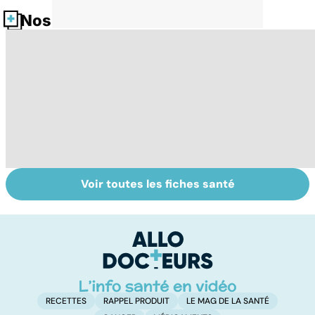
Nos fiches santé
Voir toutes les fiches santé
Tout savoir sur
Inflammation des
Su
les infections
amygdales : que
le
pulmonaires
faire en cas
l'
d'angine ?
RECETTES
RAPPEL PRODUIT
LE MAG DE LA SANTÉ