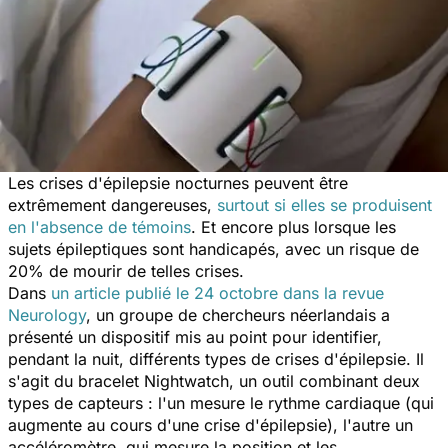
Les crises d'épilepsie nocturnes peuvent être
extrêmement dangereuses,
surtout si elles se produisent
en l'absence de témoins
. Et encore plus lorsque les
sujets épileptiques sont handicapés, avec un risque de
20% de mourir de telles crises.
Dans
un article publié le 24 octobre dans la revue
Neurology
, un groupe de chercheurs néerlandais a
présenté un dispositif mis au point pour identifier,
pendant la nuit, différents types de crises d'épilepsie. Il
s'agit du bracelet Nightwatch, un outil combinant deux
types de capteurs : l'un mesure le rythme cardiaque (qui
augmente au cours d'une crise d'épilepsie), l'autre un
accéléromètre, qui mesure la position et les